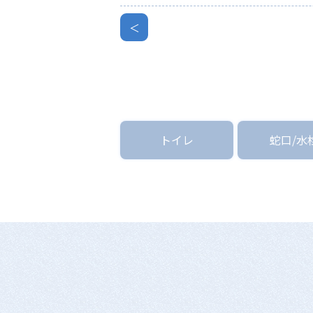
＜
トイレ
蛇口/水