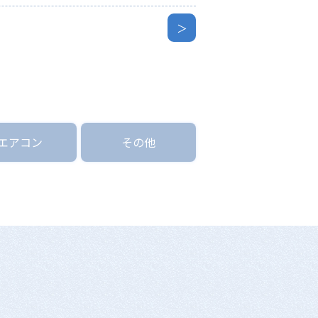
＞
エアコン
その他