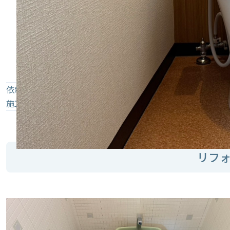
依頼内容
トイレ交換・内装工事
使用商品
INAXアメー
施工内容
便器交換工事・内装
リフ