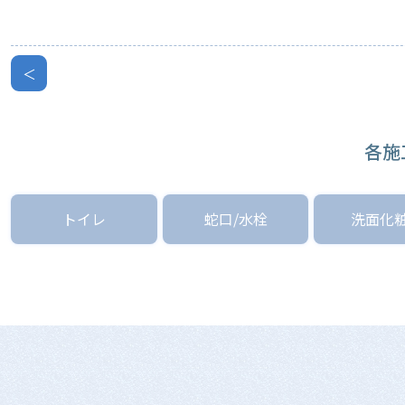
＜
各施
トイレ
蛇口/水栓
洗面化