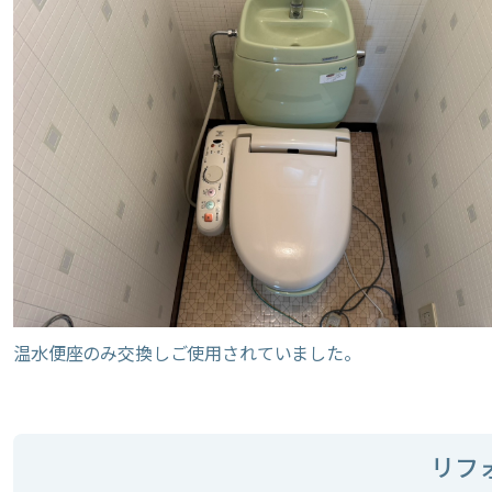
温水便座のみ交換しご使用されていました。
リフ